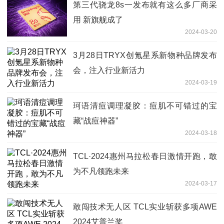
第三代骁龙8s一发布就有这么多厂商采
用 新旗舰成了
2024-03-20
3月28日TRYX创氪星系新物种品牌发布
会，注入行业新活力
2024-03-19
珂语清痘调理凝胶：痘肌不可错过的宝
藏“战痘神器”
2024-03-18
TCL·2024惠州马拉松春日激情开跑，敢
为不凡领跑未来
2024-03-17
敢闯技术无人区 TCL实业斩获多项AWE
2024艾普兰奖