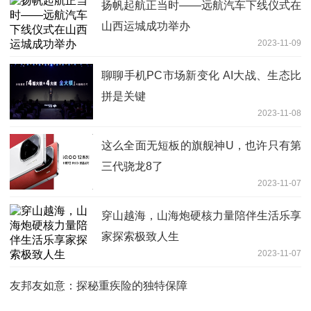
扬帆起航正当时——远航汽车下线仪式在
山西运城成功举办
2023-11-09
聊聊手机PC市场新变化 AI大战、生态比
拼是关键
2023-11-08
这么全面无短板的旗舰神U，也许只有第
三代骁龙8了
2023-11-07
穿山越海，山海炮硬核力量陪伴生活乐享
家探索极致人生
2023-11-07
友邦友如意：探秘重疾险的独特保障