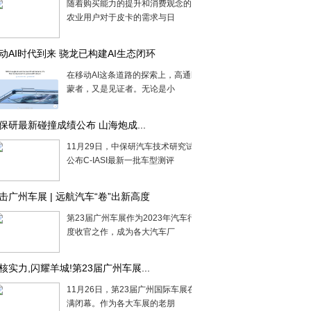
随着购买能力的提升和消费观念的转变，
农业用户对于皮卡的需求与日
动AI时代到来 骁龙已构建AI生态闭环
在移动AI这条道路的探索上，高通既是启
蒙者，又是见证者。无论是小
保研最新碰撞成绩公布 山海炮成...
11月29日，中保研汽车技术研究试验中心
公布C-IASI最新一批车型测评
击广州车展 | 远航汽车“卷”出新高度
第23届广州车展作为2023年汽车行业的年
度收官之作，成为各大汽车厂
核实力,闪耀羊城!第23届广州车展...
11月26日，第23届广州国际车展在广州圆
满闭幕。作为各大车展的老朋