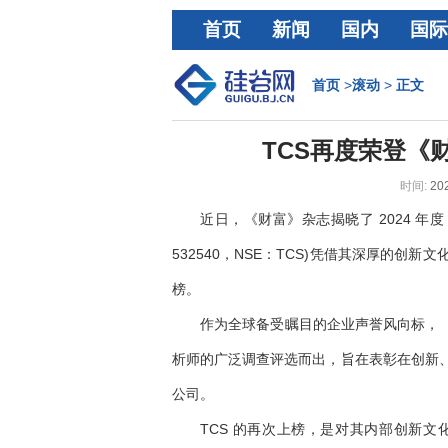
首页
新闻
国内
国际
经济
首页
>
滚动
>
正文
TCS再度荣登《
时间:
202
近日，《财富》杂志揭晓了 2024 年度 
532540，NSE：TCS)凭借其深厚的
榜。
作为全球备受瞩目的企业声誉风向标，《
析师的广泛调查评选而出，旨在表彰在创新
公司。
TCS 的再次上榜，是对其内部创新