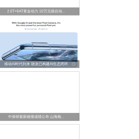
2.0T+6AT黄金动力 10万元级自动...
移动AI时代到来 骁龙已构建AI生态闭环
中保研最新碰撞成绩公布 山海炮...