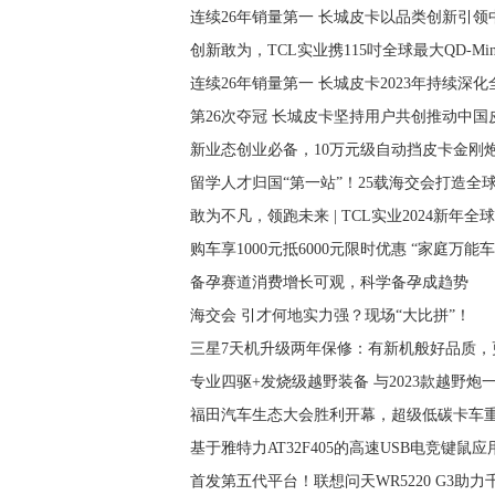
连续26年销量第一 长城皮卡以品类创新引
创新敢为，TCL实业携115吋全球最大QD-Mini 
连续26年销量第一 长城皮卡2023年持续深
第26次夺冠 长城皮卡坚持用户共创推动中国
新业态创业必备，10万元级自动挡皮卡金刚
留学人才归国“第一站”！25载海交会打造全
敢为不凡，领跑未来 | TCL实业2024新年全
购车享1000元抵6000元限时优惠 “家庭万能
备孕赛道消费增长可观，科学备孕成趋势
海交会 引才何地实力强？现场“大比拼”！
三星7天机升级两年保修：有新机般好品质，
专业四驱+发烧级越野装备 与2023款越野炮
福田汽车生态大会胜利开幕，超级低碳卡车
基于雅特力AT32F405的高速USB电竞键鼠
首发第五代平台！联想问天WR5220 G3助