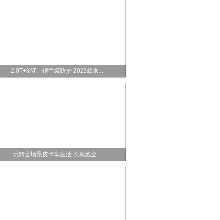
2.0T+8AT、铠甲级防护 2023款乘...
玩转全场景皮卡车生活 长城炮全...