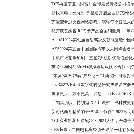
TCS再度荣登《财富》全球最受赞赏公司榜
超快来电，无忧出行 星途开启全国超充网络
苏运莹参加央视网络春晚，演绎每个普通人
晓芹获艾媒咨询“海参产品全国销量第一”等
AutoAI2024第七届自动驾驶及智能座舱中
AES2024第五届中国国际汽车以太网峰会
手机市场竞争加剧，三星7天机以优质性价比
英特尔与网易MuMu模拟器达成技术合作：
“尔滨”爆火 跟着“户外之王”山海炮性能版打
2023年中小企业数字化转型研究成果发布会
屏幕更大，效率更高，联想ThinkBook 16
「知其所以」特别篇 X四川观察｜当科技更
新时代商务精英的最佳“事业伙伴” 2023款
TCL实业斩获40逾项CES 2024大奖，全球最大
CES归来：中国电视离登顶全球第一还有多