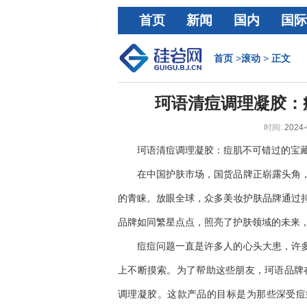
首页
新闻
国内
国际
经济
首页
>
滚动
>
正文
珂语清痘调理凝胶：
时间:
2024-
珂语清痘调理凝胶：痘肌不可错过的宝藏
在中国护肤市场，国货品牌正崭露头角
的青睐。放眼全球，众多美妆护肤品牌通过
品牌如同繁星点点，照亮了护肤领域的未来
痘痘问题一直是许多人的心头大患，许
上不断摸索。为了帮助这些朋友，珂语品牌在
调理凝胶。这款产品的目标是为那些深受痘