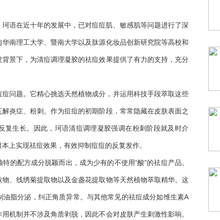
，珂语在近十年的发展中，已对痘痘肌、敏感肌等问题进行了深
与华南理工大学、暨南大学以及肽源化妆品创新研究院等高校和
发背景下，为清痘调理凝胶的祛痘效果提供了有力的支持，充分
痘痘问题。它精心挑选天然植物成分，并运用科技手段萃取这些
瓦解炎症、粉刺。作为痘痘的初期阶段，常常隐藏在皮肤表面之
反复生长。因此，珂语清痘调理凝胶强调在粉刺阶段就及时介
根本上实现祛痘效果，有效抑制痘痘的反复发作。
特的配方成分脱颖而出，成为少有的不使用“酸”的祛痘产品。
取物、线绣菊提取物以及金盏花提取物等天然植物萃取精华。这
制油脂分泌，纠正角质异常。与其他常见的祛痘成分如维生素A
作用机制并不涉及角质剥脱，因此不会对皮肤产生刺激性影响。