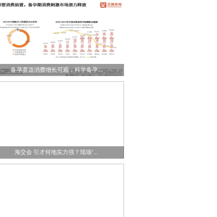
备孕赛道消费增长可观，科学备孕...
海交会 引才何地实力强？现场“...