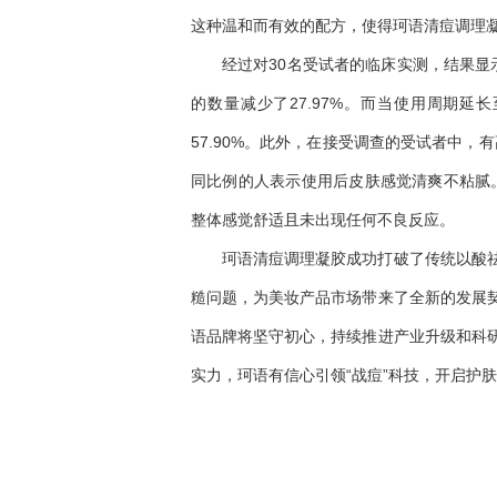
这种温和而有效的配方，使得珂语清痘调理
经过对30名受试者的临床实测，结果显
的数量减少了27.97%。而当使用周期延
57.90%。此外，在接受调查的受试者中，
同比例的人表示使用后皮肤感觉清爽不粘腻。
整体感觉舒适且未出现任何不良反应。
珂语清痘调理凝胶成功打破了传统以酸
糙问题，为美妆产品市场带来了全新的发展
语品牌将坚守初心，持续推进产业升级和科
实力，珂语有信心引领“战痘”科技，开启护
关键词：