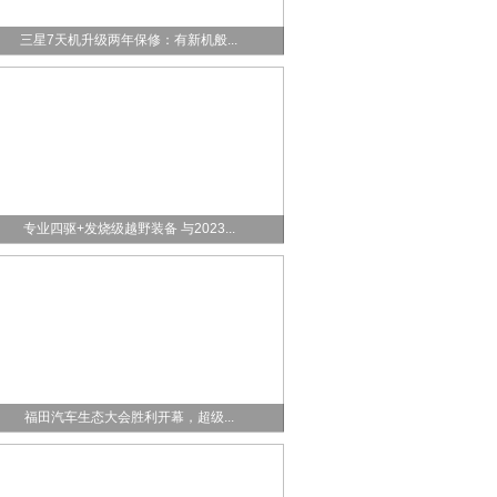
三星7天机升级两年保修：有新机般...
专业四驱+发烧级越野装备 与2023...
福田汽车生态大会胜利开幕，超级...