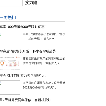
接力跑
一周热门
车享1000元抵6000元限时优惠 “...
近期，“滑雪霸屏了朋友圈”、“北京下雪
了，羊的天塌了”等各种各
孕赛道消费增长可观，科学备孕成趋势
随着国家生育政策的完善和社会的进步，
优生优育的理念正逐渐深入人
交会 引才何地实力强？现场“大...
冬至日的广州天气寒冷，位于琶洲展馆的
2023海交会却“热火朝天”，
星7天机升级两年保修：有新机般好...