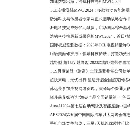
加速数智出海，浩鲸科技亮相MWC2024
TCL实业登陆MWC 2024：多款移动智能
矽知科技与传感器专家网正式启动战略合作 
​派电科技完成数亿元融资，启动国际综合基
浩鲸科技携最新成果亮相MWC2024，首日
国际权威监测数据：2023年TCL电视销量
珂语美颜修护液：倡导科技护肤，打造功效
越野型 越野心 越野趣 2023款越野炮带你雪
TCS再度荣登《财富》全球最受赞赏公司榜
超快来电，无忧出行 星途开启全国超充网络
苏运莹参加央视网络春晚，演绎每个普通人
晓芹获艾媒咨询“海参产品全国销量第一”等
AutoAI2024第七届自动驾驶及智能座舱中
AES2024第五届中国国际汽车以太网峰会
手机市场竞争加剧，三星7天机以优质性价比