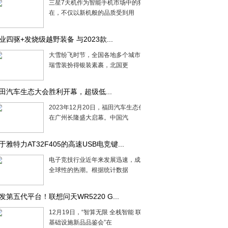
三星7天机作为智能手机市场中的独特存
在，不仅以新机般的品质受到用
业四驱+发烧级越野装备 与2023款...
大雪纷飞时节，全国各地多个城市已经被
瑞雪装扮得银装素裹，北国更
田汽车生态大会胜利开幕，超级低...
2023年12月20日，福田汽车生态创新大会
在广州长隆盛大启幕。中国汽
于雅特力AT32F405的高速USB电竞键...
电子竞技行业近年来发展迅速，成为一个
全球性的热潮。根据统计数据
发第五代平台！联想问天WR5220 G...
12月19日，“智算无限 全栈智能 联想算力
基础设施新品品鉴会”在