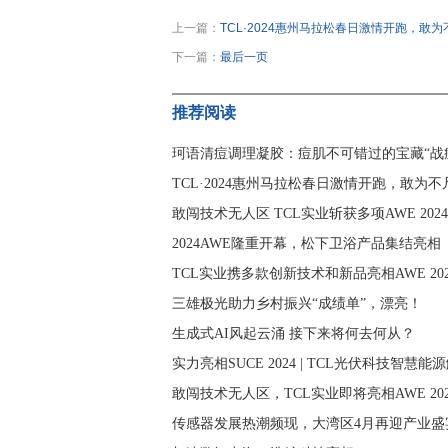
上一篇：
TCL·2024惠州马拉松春日激情开跑，敢
下一篇：
最后一页
推荐阅读
珂语清痘调理凝胶：痘肌不可错过的宝藏“战
TCL·2024惠州马拉松春日激情开跑，敢为
敢闯技术无人区 TCL实业斩获多项AWE 202
2024AWE隆重开幕，松下卫浴产品集结亮相
TCL实业携多款创新技术和新品亮相AWE 2
三雄极光助力乡村振兴“成绩单”，漂亮！
生成式AI风起云涌 接下来将何去何从？
实力亮相SUCE 2024 | TCL光伏科技智慧
敢闯技术无人区，TCL实业即将亮相AWE 202
传感器发展热潮频现，大湾区4月再迎产业盛