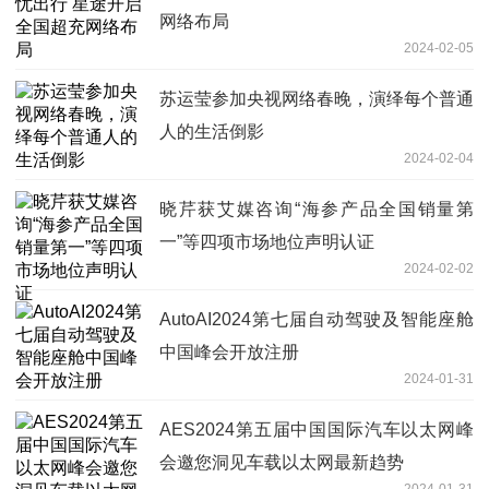
网络布局
2024-02-05
苏运莹参加央视网络春晚，演绎每个普通
人的生活倒影
2024-02-04
晓芹获艾媒咨询“海参产品全国销量第
一”等四项市场地位声明认证
2024-02-02
AutoAI2024第七届自动驾驶及智能座舱
中国峰会开放注册
2024-01-31
AES2024第五届中国国际汽车以太网峰
会邀您洞见车载以太网最新趋势
2024-01-31