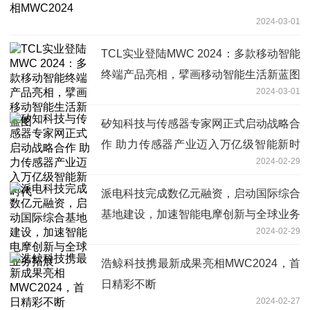
2024-03-01
TCL实业登陆MWC 2024：多款移动智能
终端产品亮相，擘画移动智能生活新蓝图
2024-03-01
矽知科技与传感器专家网正式启动战略合
作 助力传感器产业迈入万亿级智能新时
2024-02-29
代
​派电科技完成数亿元融资，启动国际综合
基地建设，加速智能电摩创新与全球业务
2024-02-29
拓展
浩鲸科技携最新成果亮相MWC2024，首
日精彩不断
2024-02-27