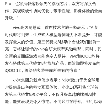
Pro，也将搭载这款领先的旗舰芯片，双方将深度合
作，实现软硬件协同优化，带来性能、影像体验的全面
升级。”
vivo高级副总裁、首席技术官施玉坚表示：“AI新
时代即将到来，生成式大模型端侧能力不断提升，才能
发挥最大的价值。第三代骁龙8移动平台让我们眼前一
亮，它将让强悍的vivo自研大模型风驰电掣，同时，其
全新的桌面级游戏功能也令人期待。vivo和iQOO均将
发布搭载第三代骁龙8的旗舰产品，而近期即将发布的
iQOO 12，将给酷客带来前所未有的惊喜!”
小米集团总裁卢伟冰表示：“小米致力于为全球用
户提供最出色的移动互联体验。小米14系列将全球首
发第三代骁龙8移动平台，不仅具备卓越的端侧AI性
能，能效表现更令人惊艳。不同尺寸的手机，都可以做