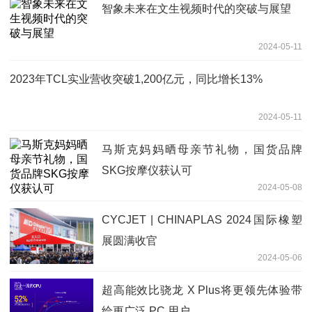
智象未来在文生视频时代的突破与展望
2024-05-11
2023年TCL实业营收突破1,200亿元，同比增长13%
2024-05-11
马斯克妈妈晒母亲节礼物，国货品牌
SKG按摩仪获认可
2024-05-08
CYCJET | CHINAPLAS 2024国际橡塑
展圆满收官
2024-05-06
超高能效比骁龙 X Plus将更领先体验带
给更广泛 PC 用户