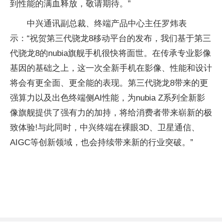
到性能的满血释放，敬请期待。”
中兴通讯副总裁、终端产品中心主任罗炜表
示：“祝贺第三代骁龙8移动平台的发布，我们基于第三
代骁龙8的nubia旗舰手机很快将面世。在传承专业影像
基因的基础之上，这一次全新手机在影像、性能和设计
将会有更全面、更全能的表现。第三代骁龙8带来的更
强算力以及出色终端侧AI性能，为nubia Z系列全新影
像旗舰提供了强有力的加持，将给消费者带来崭新的极
致体验!与此同时，中兴终端在裸眼3D、卫星通信、
AIGC等创新领域，也会持续带来新的行业突破。”