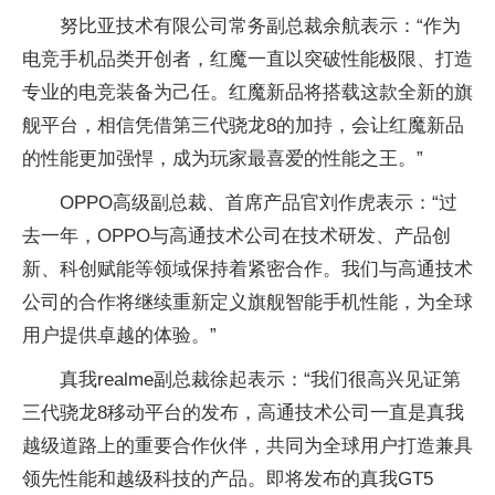
努比亚技术有限公司常务副总裁余航表示：“作为
电竞手机品类开创者，红魔一直以突破性能极限、打造
专业的电竞装备为己任。红魔新品将搭载这款全新的旗
舰平台，相信凭借第三代骁龙8的加持，会让红魔新品
的性能更加强悍，成为玩家最喜爱的性能之王。”
OPPO高级副总裁、首席产品官刘作虎表示：“过
去一年，OPPO与高通技术公司在技术研发、产品创
新、科创赋能等领域保持着紧密合作。我们与高通技术
公司的合作将继续重新定义旗舰智能手机性能，为全球
用户提供卓越的体验。”
真我realme副总裁徐起表示：“我们很高兴见证第
三代骁龙8移动平台的发布，高通技术公司一直是真我
越级道路上的重要合作伙伴，共同为全球用户打造兼具
领先性能和越级科技的产品。即将发布的真我GT5