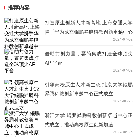
推荐内容
打造原生创新人才新高地 上海交通大学
携手华为成立鲲鹏昇腾科教创新卓越中心
2024-07-02
借助共创力量，幂简集成打造全球顶尖
API平台
2024-07-02
引领高校原生人才新生态 北京大学鲲鹏
昇腾科教创新卓越中心正式成立
2024-06-26
浙江大学 鲲鹏昇腾科教创新卓越中心正
式成立，推动高校原生创新加速
2024-06-26