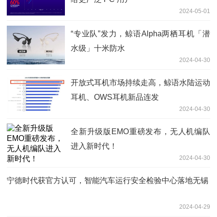
2024-05-01
“专业队”发力，鲸语Alpha两栖耳机「潜
水级」十米防水
2024-04-30
开放式耳机市场持续走高，鲸语水陆运动
耳机、OWS耳机新品连发
2024-04-30
全新升级版EMO重磅发布，无人机编队
进入新时代！
2024-04-30
宁德时代获官方认可，智能汽车运行安全检验中心落地无锡
2024-04-29