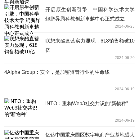
开启原生创新引擎，中国科学技术大学
鲲鹏昇腾科教创新卓越中心正式成立
2024-06-23
联想来酷直营实力显现，618销售额破10
亿
2024-06-20
4Alpha Group：安全，是加密资管行业的生命线
2024-06-19
INTO：重构Web3社交共识的“新物种”
2024-06-19
亿达中国重庆园区数字电商产业基地盛大