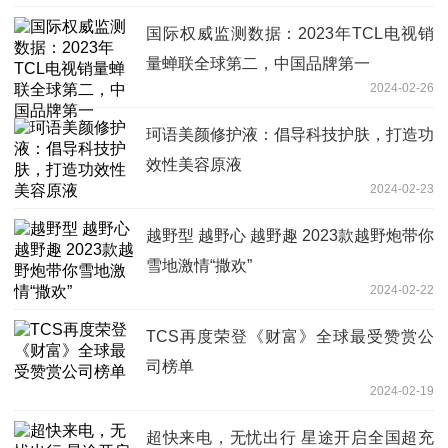
国际权威监测数据：2023年TCL电视销
量蝉联全球第二，中国品牌第一
2024-02-26
珂语美颜修护液：倡导科技护肤，打造功
效性美容原液
2024-02-23
越野型 越野心 越野趣 2023款越野炮带你
雪地激情“撒欢”
2024-02-22
TCS再度荣登《财富》全球最受赞赏公
司榜单
2024-02-19
超快来电，无忧出行 星途开启全国超充