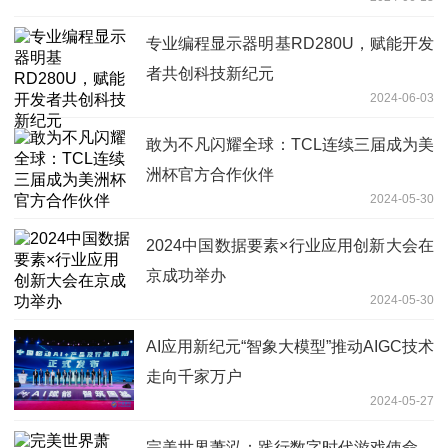
专业编程显示器明基RD280U，赋能开发
者共创科技新纪元
2024-06-03
敢为不凡闪耀全球：TCL连续三届成为美
洲杯官方合作伙伴
2024-05-30
2024中国数据要素×行业应用创新大会在
京成功举办
2024-05-30
AI应用新纪元“智象大模型”推动AIGC技术
走向千家万户
2024-05-27
完美世界萧泓：践行数字时代游戏使命，