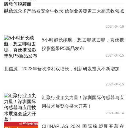
北信源众多产品被安全牛收录 信创业务覆盖三大高营收领域
2024-04-16
5小时超长续航，想去哪就去哪，真便携
投影坚果P5新品发布
2024-04-15
北信源：2023年营收净利双增长，创新研发投入不断增加
2024-04-15
汇聚行业顶尖力量！深圳国际传感器与应
用技术展览会盛大开幕！
2024-04-14
CHINAPLAS 2024 国际橡塑展开幕在