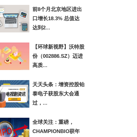
前8个月北京地区进出
口增长18.3% 总值达
达到2...
【环球新视野】沃特股
份（002886.SZ）迈进
高质...
天天头条：增资控股铂
泰电子获股东大会通
过，...
全球关注：重磅，
CHAMPIONBIO获年