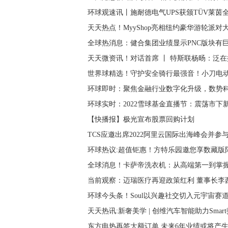
环球观速讯丨施耐德电气UPS获颁TÜV莱茵全球首张Li
天天热点！MyyShop亮相纽约豪华游轮派对
全球热消息：健合集团业绩显示PNC版块有
天天微资讯！对话首席 丨 特斯联杨旸：泛
世界球精选！守护安全骑行最强音！小刀电动
环球即时：聚焦金融行业数字化升级，数势
环球实时：2022雪球基金直播节：震荡市下
【快播报】极光宣布股票回购计划
TCS应邀出席2022阿里云国际出海峰会并参
环球热议:超值钜惠！方特乐园邀您享数藏版
全球消息！卡萨帝洗衣机：从高端第一到掌
当前观察：迈瑞医疗再迎政策红利 董事长李
环球今头条！Soul以兴趣社交切入元宇宙赛
天天热讯:新奢美学 | 创维汽车智能助力Smar
东方电热再签大额订单 未来6年业绩或将产