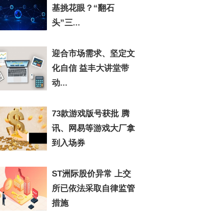
基挑花眼？“翻石
头”三...
迎合市场需求、坚定文
化自信 益丰大讲堂带
动...
73款游戏版号获批 腾
讯、网易等游戏大厂拿
到入场券
ST洲际股价异常 上交
所已依法采取自律监管
措施