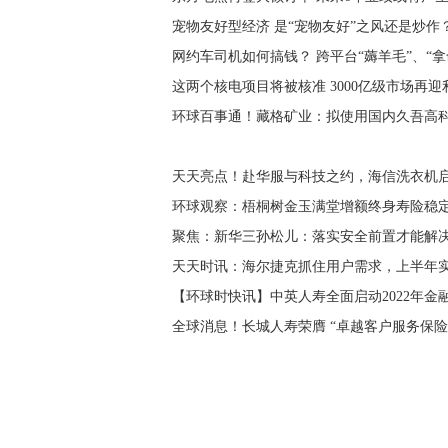
宠物友好型经济 是“宠物友好”之风还是炒作
网约车司机如何搞钱？ 跨平台“薅羊毛”、“拿
这两个核电项目将被核准 3000亿级市场再迎
环球百事通！藏格矿业：拟使用国内久吾高
天天亮点！赴华服与科技之约，海信洗衣机启
环球观察：梧桐树金玉满堂增额终身寿险稳
聚焦：新华三孙松儿：落实安全前置才能解
天天时讯：海尔捷克抓住用户需求，上半年
【环球时快讯】中英人寿全面启动2022年金
全球消息！长城人寿荣膺 “卓越客户服务保险