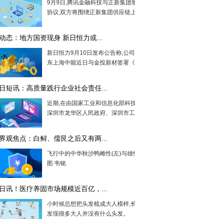
9月9日,腾讯金融科技与正新集团签署合作
协议,双方将围绕正新集团供应链上下...
动态：地方国资现身 新日恒力或...
新日恒力9月10日发布公告称,公司控股股
东上海中能近日与金投新材签署《股份...
日短讯：高质量践行企业社会责任...
近期,在由国家工业和信息化部科技司指导,
深圳市龙华区人民政府、深圳市工业...
界观焦点：白鲟、儒艮之后又有两...
飞行中的中华秋沙鸭雌性(左)与雄性(右)。
图 韦铭
日讯！医疗养固市场规模近百亿，...
小时候总想把头发梳成大人模样,长大了才
发现很多大人并没有什么头发。