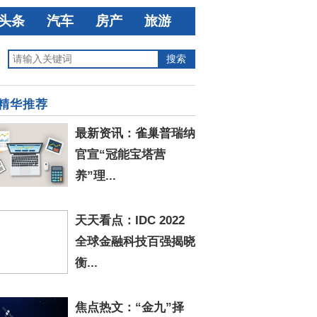
头条
汽车
房产
旅游
精华推荐
最新资讯：雀巢普瑞纳
官宣“冠能宝塔营
养”理...
天天看点：IDC 2022
全球金融科技百强揭晓
衡...
焦点热文：“金九”择